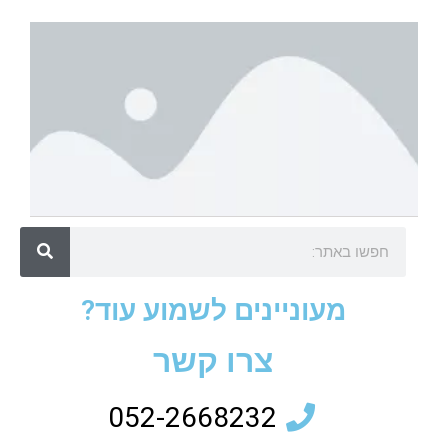
Y
al
an
ga
קר
עו
מעוניינים לשמוע עוד?
צרו קשר
052-2668232