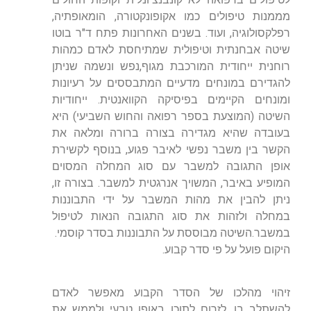
מממנות טיפולים כמו אקופונקטורה, הומאופתיה,
רפלקסולוגיה, ועוד. בשנים האחרונות פתח ד"ר בוטו
שיטה אבחנתית וטיפולית שמתיחסת לאדם כמהות
רוחנית ייחודית המורכבת מגוף,נפש ונשמה שניתן
להגדירם במונחים מדעיים המתבססים על רעיונות
ומונחים הקיימים בפיסיקה הקוואנטית. ייחודיות
השיטה (המוצעת בספר רפואה והחוש השביעי) היא
בעובדה שהיא מגדירה בצורה ברורה ומלאה את
הקשר בין משבר נפשי לאיבר פגוע, בנוסף לקשירת
אופן התגובה למשבר עם סוג המחלה המסוים
המופיע באיבר, המשויך אנרגטית למשבר. בצורה זו,
ניתן להבין את מהות המשבר על ידי התבוננות
במחלה ולזהות את סוג התגובה הנאות לטיפול
במשבר.השיטה מבוססת על התבוננות בסדר קוסמי.
היקום פועל על פי סדר קבוע.
זיהוי מהלכו של הסדר הקבוע מאפשר לאדם
להשתלב בו, לזרום לתוכו באופן טבעי ולממש את