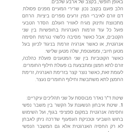
באופן חופשי, בקצב של ארבע שלבים.
הלב פועם בקצב נכון. שרירי המעיים מפנים פסולת.
דם זורם לאיברי המין. זרעים מפרים ביציות. הרחם
מתכווצת ותינוק מגיח לאוויר העולם. הסדר הטבעי
פועל כל עוד זורמות האנרגיות בחופשיות בין שני
הקטבים, אבל כאשר מסיבה כלשהי נגרמת חסימה
אנרגטית, או כאשר אנרגיה זורמת בניגוד לכיוון בעל
מטען חיובי, וממעטפת, שלה מטען שלישי.
כאשר הקוטביות בין שני המטענים פועלת כהלכה,
זורם לתא חמצן ומתבצעת בו פעולת חילוף החומרים.
לעומת זאת, כאשר נוצר קצר בזרימת האנרגיה, זרימת
החמצן לתא משתבשת וחילוף החומרים נעצר.
שיטת ד"ר נאדר מבוססת על שני תהליכים עיקריים:
1.
שיטת איבחון הנשענת על הקשר בין משבר נפשי
וחסימה אנרגטית במקום ספציפי בגוף, ועל השימוש
בחוש השביעי וטכניקת העפעוף שדרכה ניתן לאבחן
לא רק החסיה האנרגטית אלא גם המשבר הנפשי